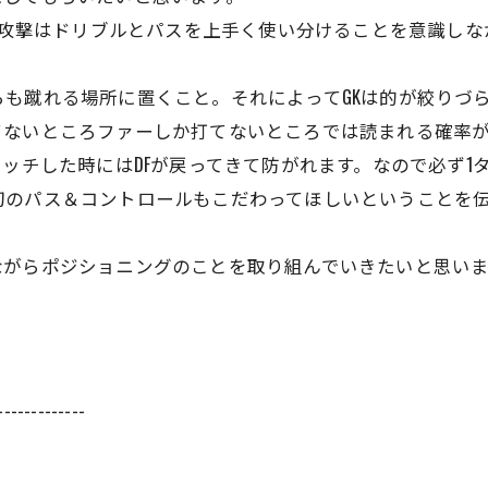
がら攻撃はドリブルとパスを上手く使い分けることを意識し
も蹴れる場所に置くこと。それによってGKは的が絞りづらく
てないところファーしか打てないところでは読まれる確率
タッチした時にはDFが戻ってきて防がれます。なので必ず
初のパス＆コントロールもこだわってほしいということを
ながらポジショニングのことを取り組んでいきたいと思いま
-------------