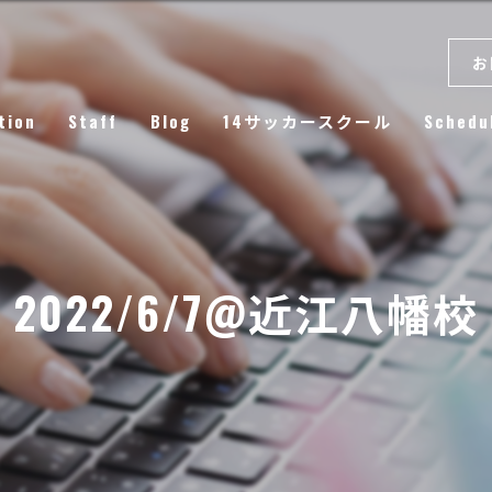
お
tion
Staff
Blog
14サッカースクール
Schedu
Column
2022/6/7@近江八幡校