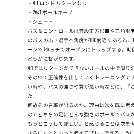
・4:1 ロンド リターンなし
・2vs1 ボールキープ
・シュート
パス＆コントロールは普段正方形■や三角形
のパスの出す選手へ角度が180度近くある為
ージで1タッチでオープンにトラップする。時
どうかに繋がります。
4:1ではリターンができないルールの中で周
その中で正確性を出していくトレーニングで
い時や、パスの強さや質が悪い時などに、「
た。
何故その言葉が出るのか。理由は次を既に考
のでどちらの足にどんな強さのボールでパス
もっとこうしてほしい。と感じることは次を
さらにもっともっと考えてプレーできるよう