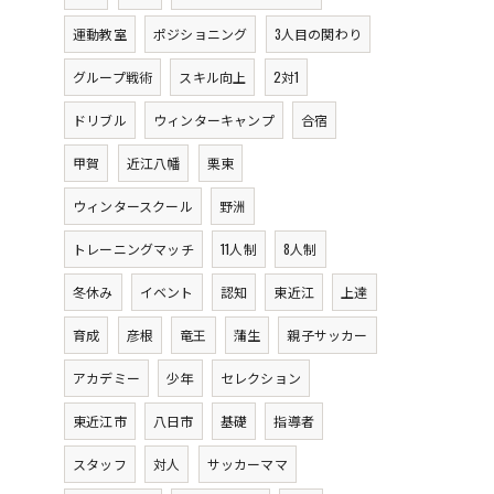
運動教室
ポジショニング
3人目の関わり
グループ戦術
スキル向上
2対1
ドリブル
ウィンターキャンプ
合宿
甲賀
近江八幡
栗東
ウィンタースクール
野洲
トレーニングマッチ
11人制
8人制
冬休み
イベント
認知
東近江
上達
育成
彦根
竜王
蒲生
親子サッカー
アカデミー
少年
セレクション
東近江市
八日市
基礎
指導者
スタッフ
対人
サッカーママ