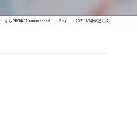
UYON 14 soccer school
Blog
2021.11/5@東近江校