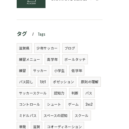
タグ
Tags
滋賀県
少年サッカー
ブログ
練習メニュー
高学年
ボールタッチ
練習
サッカー
小学生
低学年
パス回し
1対1
ポゼッション
原則の理解
サッカースクール
認知力
判断
パス
コントロール
シュート
ゲーム
2vs2
ミドルパス
スペースの認知
スクール
単発
滋賀
コオーディネーション