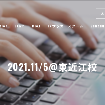
お
tion
Staff
Blog
14サッカースクール
Schedu
Column
2021.11/5@東近江校