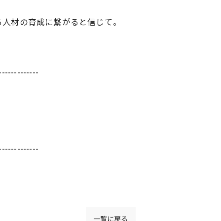
る人材
の育成に繋がると信じて。
-------------
-------------
一覧に戻る