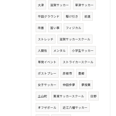
大津
滋賀サッカー
草津サッカー
平田グラウンド
駆け引き
前進
改善
習い事
フィジカル
ストレッチ
滋賀サッカースクール
人間性
メンタル
小学生サッカー
単発イベント
ストライカースクール
ポストプレー
彦根市
豊郷
女子サッカー
仲田歩夢
夢授業
土山町
栗東サッカースクール
日野
オフザボール
近江八幡サッカー