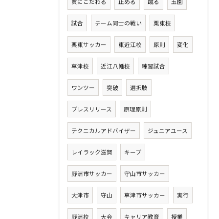
質にこだわる
止める
蹴る
玉園
試合
チーム同士の戦い
栗東校
栗東サッカー
東近江校
原則
変化
草津校
近江八幡校
練習試合
ワンツー
突破
選択肢
プレスリリース
原理原則
テクニカルアドバイザー
ジュニアユース
レイラック滋賀
キープ
野洲市サッカー
守山市サッカー
大津市
守山
草津市サッカー
実行
野洲校
大会
キャリア教育
授業