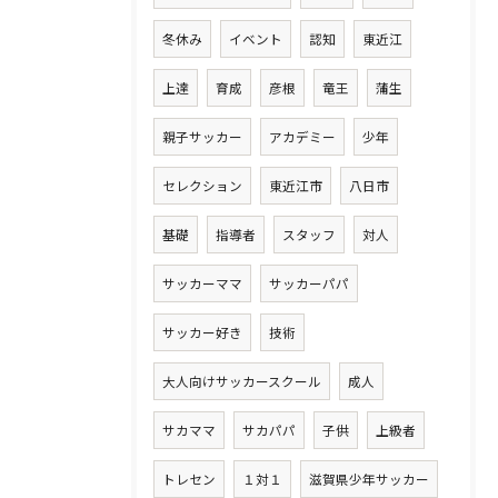
冬休み
イベント
認知
東近江
上達
育成
彦根
竜王
蒲生
親子サッカー
アカデミー
少年
セレクション
東近江市
八日市
基礎
指導者
スタッフ
対人
サッカーママ
サッカーパパ
サッカー好き
技術
大人向けサッカースクール
成人
サカママ
サカパパ
子供
上級者
トレセン
１対１
滋賀県少年サッカー