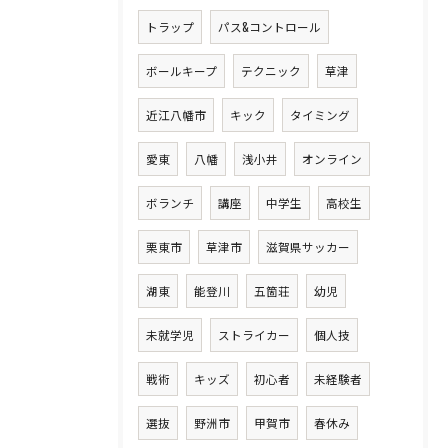
トラップ
パス&コントロール
ボールキープ
テクニック
草津
近江八幡市
キック
タイミング
愛東
八幡
浅小井
オンライン
ボランチ
講座
中学生
高校生
栗東市
草津市
滋賀県サッカー
湖東
能登川
五箇荘
幼児
未就学児
ストライカー
個人技
戦術
キッズ
初心者
未経験者
選抜
野洲市
甲賀市
春休み