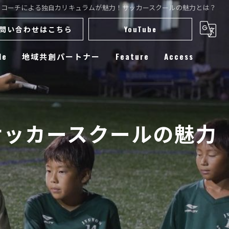
ロコーチによる独自カリキュラムが魅力！サッカースクールの魅力とは？
問い合わせはこちら
YouTube
le
地域共創パートナー
Feature
Access
スクール
小学生
サッカースクールの魅力
練習
選手育成