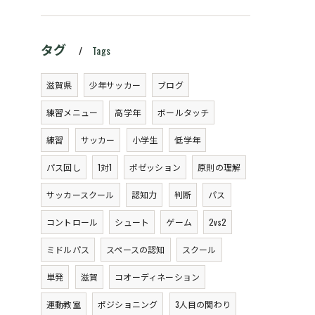
タグ
Tags
滋賀県
少年サッカー
ブログ
練習メニュー
高学年
ボールタッチ
練習
サッカー
小学生
低学年
パス回し
1対1
ポゼッション
原則の理解
サッカースクール
認知力
判断
パス
コントロール
シュート
ゲーム
2vs2
ミドルパス
スペースの認知
スクール
単発
滋賀
コオーディネーション
運動教室
ポジショニング
3人目の関わり