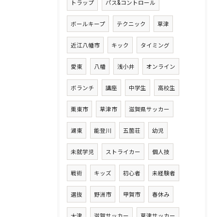
トラップ
パス&コントロール
ボールキープ
テクニック
草津
近江八幡市
キック
タイミング
愛東
八幡
浅小井
オンライン
ボランチ
講座
中学生
高校生
栗東市
草津市
滋賀県サッカー
湖東
能登川
五箇荘
幼児
未就学児
ストライカー
個人技
戦術
キッズ
初心者
未経験者
選抜
野洲市
甲賀市
春休み
大津
滋賀サッカー
草津サッカー