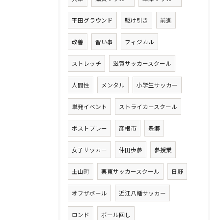
平田グラウンド
駆け引き
前進
改善
習い事
フィジカル
ストレッチ
滋賀サッカースクール
人間性
メンタル
小学生サッカー
単発イベント
ストライカースクール
ポストプレー
彦根市
豊郷
女子サッカー
仲田歩夢
夢授業
土山町
栗東サッカースクール
日野
オフザボール
近江八幡サッカー
ロンド
ボール回し