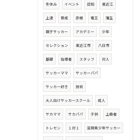
冬休み
イベント
認知
東近江
上達
育成
彦根
竜王
蒲生
親子サッカー
アカデミー
少年
セレクション
東近江市
八日市
基礎
指導者
スタッフ
対人
サッカーママ
サッカーパパ
サッカー好き
技術
大人向けサッカースクール
成人
サカママ
サカパパ
子供
上級者
トレセン
１対１
滋賀県少年サッカー