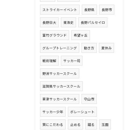
ストライカーイベント
長野県
長野市
長野日大
東浩史
長野パルセイロ
富竹グラウンド
希望ヶ丘
グループトレーニング
動き方
夏休み
戦術理解
サッカーIQ
野洲サッカースクール
滋賀県サッカースクール
草津サッカースクール
守山市
サッカー少年
ボレーシュート
質にこだわる
止める
蹴る
玉園