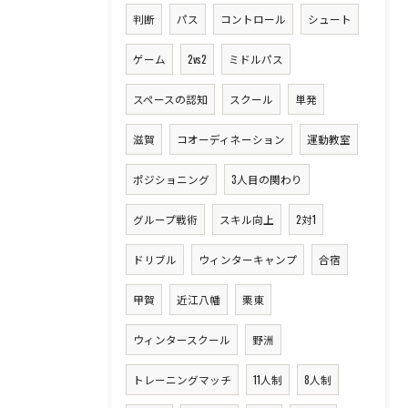
判断
パス
コントロール
シュート
ゲーム
2vs2
ミドルパス
スペースの認知
スクール
単発
滋賀
コオーディネーション
運動教室
ポジショニング
3人目の関わり
グループ戦術
スキル向上
2対1
ドリブル
ウィンターキャンプ
合宿
甲賀
近江八幡
栗東
ウィンタースクール
野洲
トレーニングマッチ
11人制
8人制