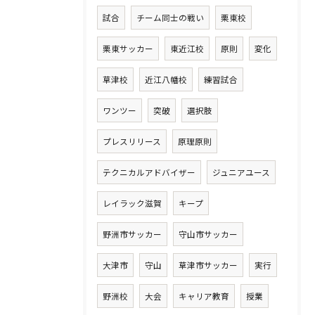
試合
チーム同士の戦い
栗東校
栗東サッカー
東近江校
原則
変化
草津校
近江八幡校
練習試合
ワンツー
突破
選択肢
プレスリリース
原理原則
テクニカルアドバイザー
ジュニアユース
レイラック滋賀
キープ
野洲市サッカー
守山市サッカー
大津市
守山
草津市サッカー
実行
野洲校
大会
キャリア教育
授業