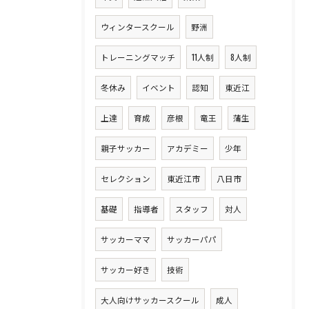
ウィンタースクール
野洲
トレーニングマッチ
11人制
8人制
冬休み
イベント
認知
東近江
上達
育成
彦根
竜王
蒲生
親子サッカー
アカデミー
少年
セレクション
東近江市
八日市
基礎
指導者
スタッフ
対人
サッカーママ
サッカーパパ
サッカー好き
技術
大人向けサッカースクール
成人