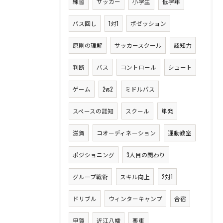
練習
サッカー
小学生
低学年
パス回し
1対1
ポゼッション
原則の理解
サッカースクール
認知力
判断
パス
コントロール
シュート
ゲーム
2vs2
ミドルパス
スペースの認知
スクール
単発
滋賀
コオーディネーション
運動教室
ポジショニング
3人目の関わり
グループ戦術
スキル向上
2対1
ドリブル
ウィンターキャンプ
合宿
甲賀
近江八幡
栗東