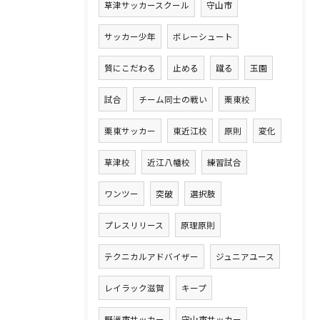
草津サッカースクール
守山市
サッカー少年
ボレーシュート
質にこだわる
止める
蹴る
玉園
試合
チーム同士の戦い
栗東校
栗東サッカー
東近江校
原則
変化
草津校
近江八幡校
練習試合
ワンツー
突破
選択肢
プレスリリース
原理原則
テクニカルアドバイザー
ジュニアユース
レイラック滋賀
キープ
野洲市サッカー
守山市サッカー