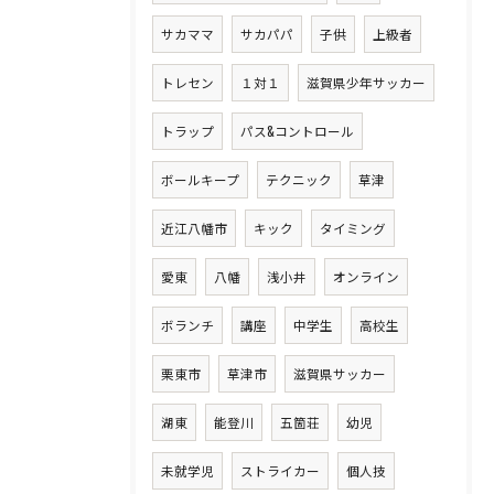
サカママ
サカパパ
子供
上級者
トレセン
１対１
滋賀県少年サッカー
トラップ
パス&コントロール
ボールキープ
テクニック
草津
近江八幡市
キック
タイミング
愛東
八幡
浅小井
オンライン
ボランチ
講座
中学生
高校生
栗東市
草津市
滋賀県サッカー
湖東
能登川
五箇荘
幼児
未就学児
ストライカー
個人技