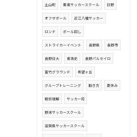
土山町
栗東サッカースクール
日野
オフザボール
近江八幡サッカー
ロンド
ボール回し
ストライカーイベント
長野県
長野市
長野日大
東浩史
長野パルセイロ
富竹グラウンド
希望ヶ丘
グループトレーニング
動き方
夏休み
戦術理解
サッカーIQ
野洲サッカースクール
滋賀県サッカースクール