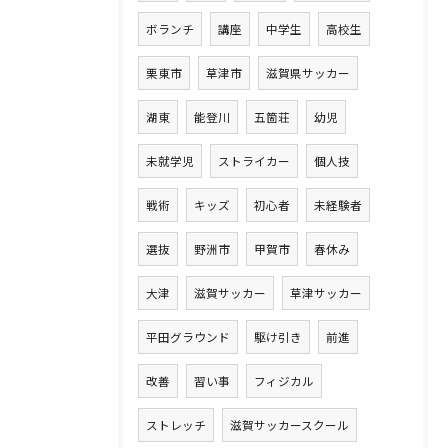
ボランチ
講座
中学生
高校生
栗東市
草津市
滋賀県サッカー
湖東
能登川
五箇荘
幼児
未就学児
ストライカー
個人技
戦術
キッズ
初心者
未経験者
選抜
野洲市
甲賀市
春休み
大津
滋賀サッカー
草津サッカー
平田グラウンド
駆け引き
前進
改善
習い事
フィジカル
ストレッチ
滋賀サッカースクール