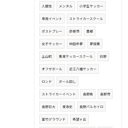
人間性
メンタル
小学生サッカー
単発イベント
ストライカースクール
ポストプレー
彦根市
豊郷
女子サッカー
仲田歩夢
夢授業
土山町
栗東サッカースクール
日野
オフザボール
近江八幡サッカー
ロンド
ボール回し
ストライカーイベント
長野県
長野市
長野日大
東浩史
長野パルセイロ
富竹グラウンド
希望ヶ丘