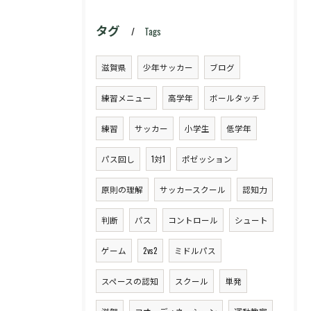
タグ
Tags
滋賀県
少年サッカー
ブログ
練習メニュー
高学年
ボールタッチ
練習
サッカー
小学生
低学年
パス回し
1対1
ポゼッション
原則の理解
サッカースクール
認知力
判断
パス
コントロール
シュート
ゲーム
2vs2
ミドルパス
スペースの認知
スクール
単発