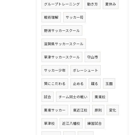
グループトレーニング
動き方
夏休み
戦術理解
サッカーIQ
野洲サッカースクール
滋賀県サッカースクール
草津サッカースクール
守山市
サッカー少年
ボレーシュート
質にこだわる
止める
蹴る
玉園
試合
チーム同士の戦い
栗東校
栗東サッカー
東近江校
原則
変化
草津校
近江八幡校
練習試合