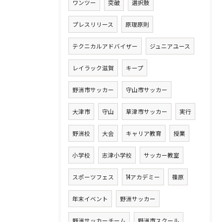
ワンツー
突破
選択肢
プレスリリース
原理原則
テクニカルアドバイザー
ジュニアユース
レイラック滋賀
キープ
野洲市サッカー
守山市サッカー
大津市
守山
草津市サッカー
実行
野洲校
大会
キャリア教育
授業
小学校
志津小学校
サッカー教室
スポーツフェス
14アカデミー
篠原
年末イベント
野洲サッカー
野洲サッカーチーム
野洲市スクール