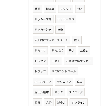
基礎
指導者
スタッフ
対人
サッカーママ
サッカーパパ
サッカー好き
技術
大人向けサッカースクール
成人
サカママ
サカパパ
子供
上級者
トレセン
１対１
滋賀県少年サッカー
トラップ
パス&コントロール
ボールキープ
テクニック
草津
近江八幡市
キック
タイミング
愛東
八幡
浅小井
オンライン