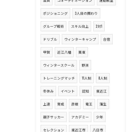
滋賀
コオーディネーション
運動教室
ポジショニング
3人目の関わり
グループ戦術
スキル向上
2対1
ドリブル
ウィンターキャンプ
合宿
甲賀
近江八幡
栗東
ウィンタースクール
野洲
トレーニングマッチ
11人制
8人制
冬休み
イベント
認知
東近江
上達
育成
彦根
竜王
蒲生
親子サッカー
アカデミー
少年
セレクション
東近江市
八日市