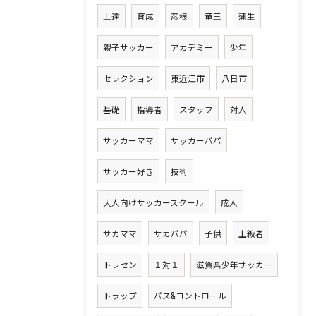
上達
育成
彦根
竜王
蒲生
親子サッカー
アカデミー
少年
セレクション
東近江市
八日市
基礎
指導者
スタッフ
対人
サッカーママ
サッカーパパ
サッカー好き
技術
大人向けサッカースクール
成人
サカママ
サカパパ
子供
上級者
トレセン
１対１
滋賀県少年サッカー
トラップ
パス&コントロール