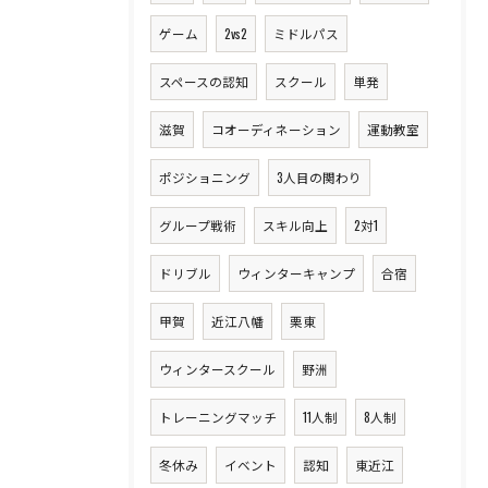
ゲーム
2vs2
ミドルパス
スペースの認知
スクール
単発
滋賀
コオーディネーション
運動教室
ポジショニング
3人目の関わり
グループ戦術
スキル向上
2対1
ドリブル
ウィンターキャンプ
合宿
甲賀
近江八幡
栗東
ウィンタースクール
野洲
トレーニングマッチ
11人制
8人制
冬休み
イベント
認知
東近江