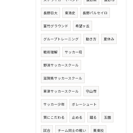
長野日大
東浩史
長野パルセイロ
富竹グラウンド
希望ヶ丘
グループトレーニング
動き方
夏休み
戦術理解
サッカーIQ
野洲サッカースクール
滋賀県サッカースクール
草津サッカースクール
守山市
サッカー少年
ボレーシュート
質にこだわる
止める
蹴る
玉園
試合
チーム同士の戦い
栗東校