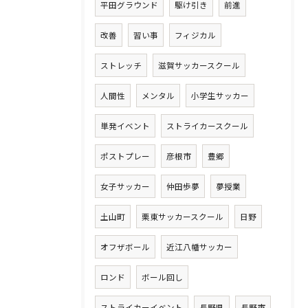
平田グラウンド
駆け引き
前進
改善
習い事
フィジカル
ストレッチ
滋賀サッカースクール
人間性
メンタル
小学生サッカー
単発イベント
ストライカースクール
ポストプレー
彦根市
豊郷
女子サッカー
仲田歩夢
夢授業
土山町
栗東サッカースクール
日野
オフザボール
近江八幡サッカー
ロンド
ボール回し
ストライカーイベント
長野県
長野市