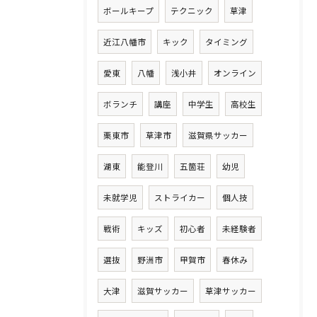
ボールキープ
テクニック
草津
近江八幡市
キック
タイミング
愛東
八幡
浅小井
オンライン
ボランチ
講座
中学生
高校生
栗東市
草津市
滋賀県サッカー
湖東
能登川
五箇荘
幼児
未就学児
ストライカー
個人技
戦術
キッズ
初心者
未経験者
選抜
野洲市
甲賀市
春休み
大津
滋賀サッカー
草津サッカー