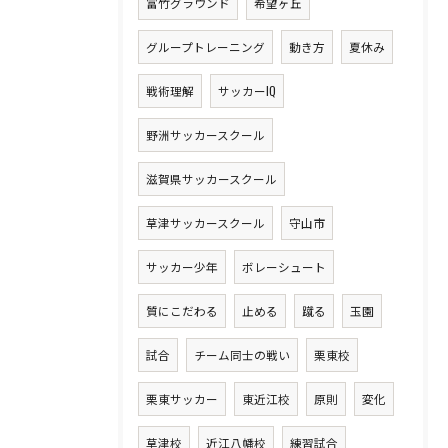
富竹グラウンド
希望ヶ丘
グループトレーニング
動き方
夏休み
戦術理解
サッカーIQ
野洲サッカースクール
滋賀県サッカースクール
草津サッカースクール
守山市
サッカー少年
ボレーシュート
質にこだわる
止める
蹴る
玉園
試合
チーム同士の戦い
栗東校
栗東サッカー
東近江校
原則
変化
草津校
近江八幡校
練習試合