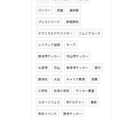
ワンツー
突破
選択肢
プレスリリース
原理原則
テクニカルアドバイザー
ジュニアユース
レイラック滋賀
キープ
野洲市サッカー
守山市サッカー
大津市
守山
草津市サッカー
実行
野洲校
大会
キャリア教育
授業
小学校
志津小学校
サッカー教室
スポーツフェス
14アカデミー
篠原
年末イベント
野洲サッカー