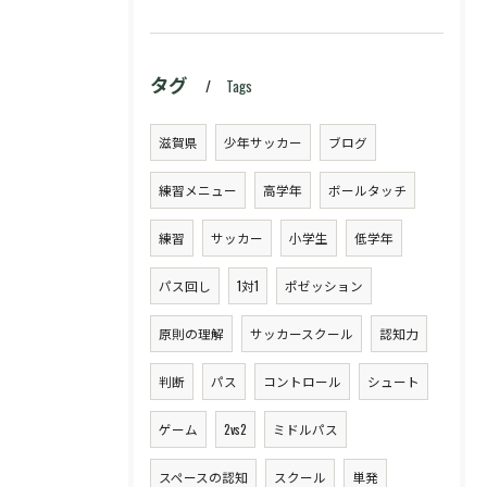
タグ
Tags
滋賀県
少年サッカー
ブログ
練習メニュー
高学年
ボールタッチ
練習
サッカー
小学生
低学年
パス回し
1対1
ポゼッション
原則の理解
サッカースクール
認知力
判断
パス
コントロール
シュート
ゲーム
2vs2
ミドルパス
スペースの認知
スクール
単発