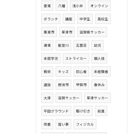
愛東
八幡
浅小井
オンライン
ボランチ
講座
中学生
高校生
栗東市
草津市
滋賀県サッカー
湖東
能登川
五箇荘
幼児
未就学児
ストライカー
個人技
戦術
キッズ
初心者
未経験者
選抜
野洲市
甲賀市
春休み
大津
滋賀サッカー
草津サッカー
平田グラウンド
駆け引き
前進
改善
習い事
フィジカル