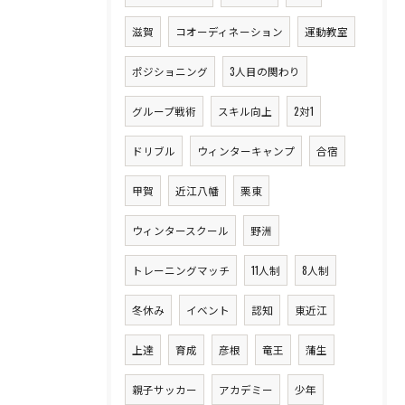
滋賀
コオーディネーション
運動教室
ポジショニング
3人目の関わり
グループ戦術
スキル向上
2対1
ドリブル
ウィンターキャンプ
合宿
甲賀
近江八幡
栗東
ウィンタースクール
野洲
トレーニングマッチ
11人制
8人制
冬休み
イベント
認知
東近江
上達
育成
彦根
竜王
蒲生
親子サッカー
アカデミー
少年