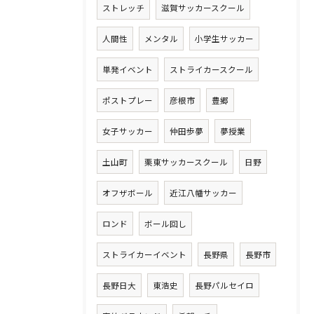
ストレッチ
滋賀サッカースクール
人間性
メンタル
小学生サッカー
単発イベント
ストライカースクール
ポストプレー
彦根市
豊郷
女子サッカー
仲田歩夢
夢授業
土山町
栗東サッカースクール
日野
オフザボール
近江八幡サッカー
ロンド
ボール回し
ストライカーイベント
長野県
長野市
長野日大
東浩史
長野パルセイロ