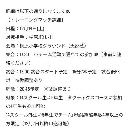
詳細は以下の通りになります📃
【トレーニングマッチ詳細】
日程：12月14日(土)
対戦相手：桐原JFC U-11
会場：桐原小学校グラウンド（天然芝）
集合：17:30 ※チーム活動で遅れての参加OK（事前に連
絡ください）
試合：18:00 試合スタート予定 15分7本予定 試合後PK
戦 ※微調整あり
解散：20:45予定 ※微調整あり
対象：14スクール生⇨5年生 タクティクスコースに参加
の4年生も参加可能
14スクール外生⇨5年生でチーム所属&経験年数4年以上の
方限定（12月7日以降申込可能）