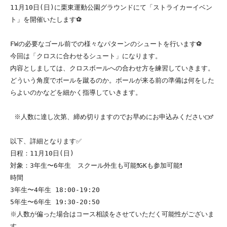
11月10日(日)に栗東運動公園グラウンドにて「ストライカーイベン
ト」を開催いたします⚽️

FWの必要なゴール前での様々なパターンのシュートを行います⚽️

今回は「クロスに合わせるシュート」になります。

内容としましては、クロスボールへの合わせ方を練習していきます。

どういう角度でボールを蹴るのか。ボールが来る前の準備は何をした
らよいのかなどを細かく指導していきます。

 ※人数に達し次第、締め切りますのでお早めにお申込みください□‍♂️

以下、詳細となります✅

日程：11月10日(日)

対象：3年生〜6年生　スクール外生も可能❗️GKも参加可能❗️

時間

3年生〜4年生 18:00-19:20

5年生〜6年生 19:30-20:50

※人数が偏った場合はコース相談をさせていただく可能性がございま
す
