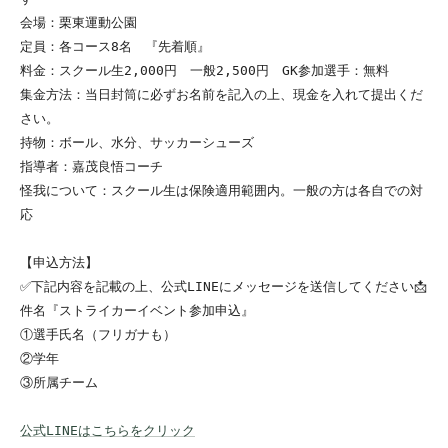
会場：栗東運動公園

定員：各コース8名　『先着順』

料金：スクール生2,000円　一般2,500円　GK参加選手：無料

集金方法：当日封筒に必ずお名前を記入の上、現金を入れて提出くだ
さい。

持物：ボール、水分、サッカーシューズ

指導者：嘉茂良悟コーチ

怪我について：スクール生は保険適用範囲内。一般の方は各自での対
応

【申込方法】

✅下記内容を記載の上、公式LINEにメッセージを送信してください📩

件名『ストライカーイベント参加申込』

①選手氏名（フリガナも）

②学年

③所属チーム

公式LINEはこちらをクリック