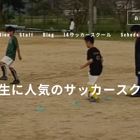
お
tion
Staff
Blog
14サッカースクール
Schedu
Column
生に人気のサッカース