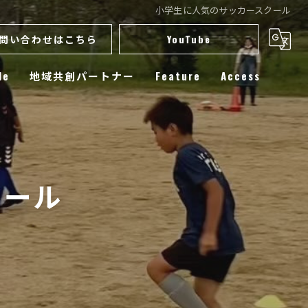
小学生に人気のサッカースクール
問い合わせはこちら
YouTube
le
地域共創パートナー
Feature
Access
スクール
小学生
クール
練習
選手育成